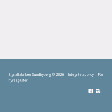
Signalfabriken Sundbyberg © 2026 –
Integritetspolicy
–
För
hyresgäster