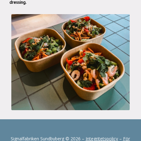
dressing.
Signalfabriken Sundbyberg © 2026 –
Integritetspolicy
–
För