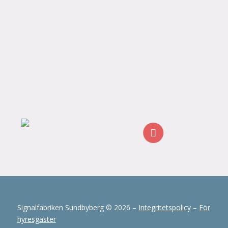
Signalfabriken Sundbyberg © 2026 –
Integritetspolicy
–
För
hyresgäster